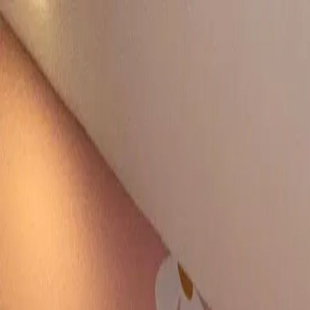
Propiedades CR
Propiedades CR
Login
Register
List property
EN
Home