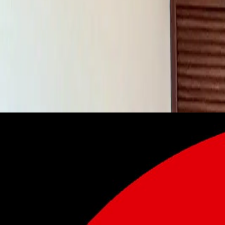
Iniciar sesión
Regístrate
Publicar propiedad
ES
Inicio