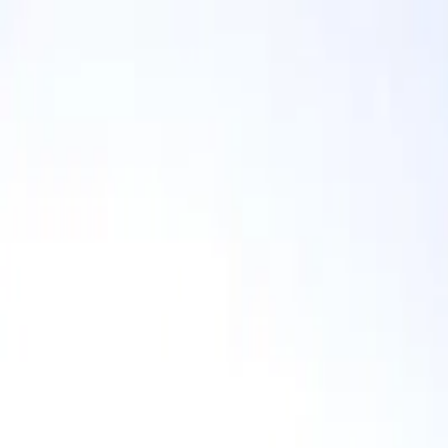
Propiedades CR
Propiedades CR
Iniciar sesión
Regístrate
Publicar propiedad
ES
Inicio