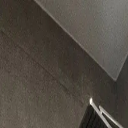
Propiedades CR
Propiedades CR
Login
Register
List property
EN
Home