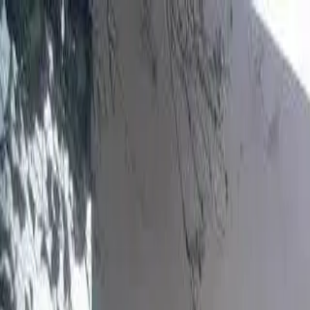
Propiedades CR
Propiedades CR
Login
Register
List property
EN
Home