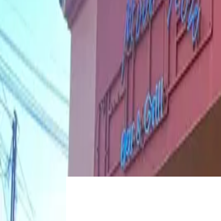
Login
Register
List property
EN
Home