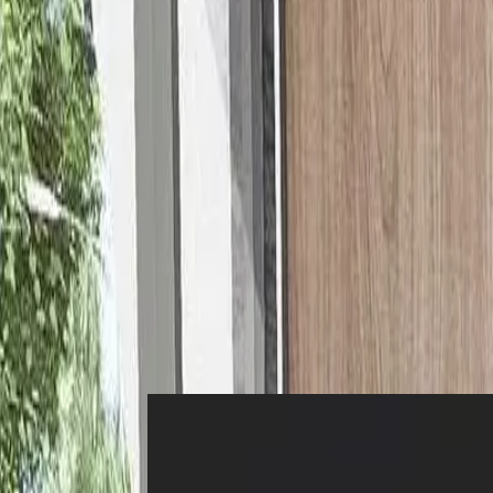
Login
Register
List property
EN
Home